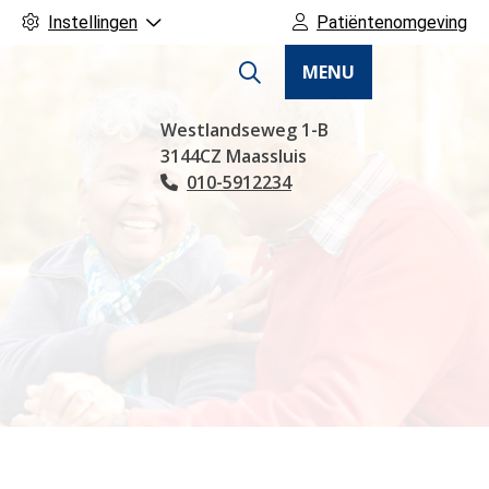
Instellingen
Patiëntenomgeving
MENU
Hoofdmenu
Westlandseweg
1-B
3144CZ
Maassluis
010-5912234
Tel: