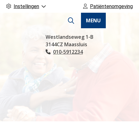
Instellingen
Patiëntenomgeving
MENU
Hoofdmenu
Westlandseweg
1-B
3144CZ
Maassluis
010-5912234
Tel: