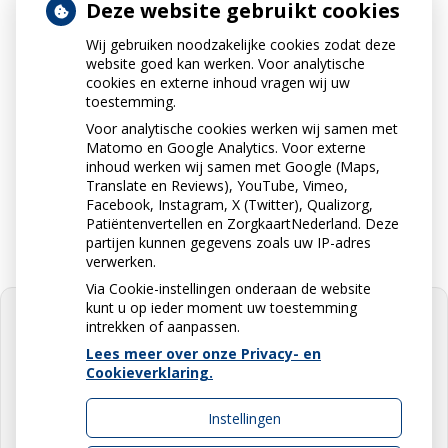
Deze website gebruikt cookies
Wij gebruiken noodzakelijke cookies zodat deze
Neem contact op
website goed kan werken. Voor analytische
010-5912234
cookies en externe inhoud vragen wij uw
toestemming.
Voor analytische cookies werken wij samen met
Matomo en Google Analytics. Voor externe
Stuur ons een e-mail
inhoud werken wij samen met Google (Maps,
info@apotheekdejonge.nl
Translate en Reviews), YouTube, Vimeo,
Facebook, Instagram, X (Twitter), Qualizorg,
Patiëntenvertellen en ZorgkaartNederland. Deze
partijen kunnen gegevens zoals uw IP-adres
verwerken.
Via Cookie-instellingen onderaan de website
kunt u op ieder moment uw toestemming
intrekken of aanpassen.
Lees meer over onze Privacy- en
Cookieverklaring.
U heeft geen toestemming gegeven
voor
externe inhoud
die nodig is om
dit te zien.
Instellingen
Cookie-instellingen wijzigen