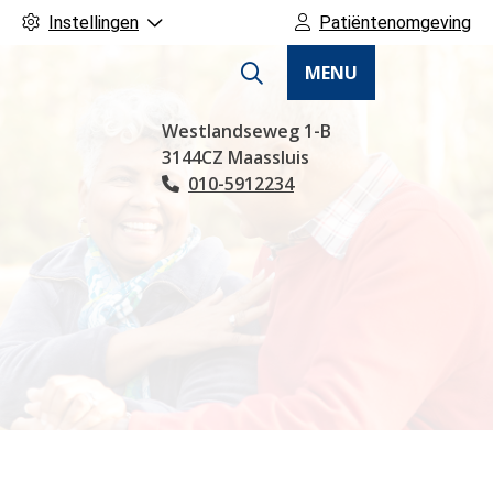
Instellingen
Patiëntenomgeving
MENU
Hoofdmenu
Westlandseweg
1-B
3144CZ
Maassluis
010-5912234
Tel: