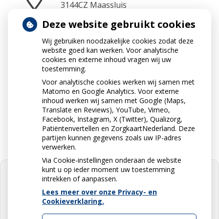
3144CZ
Maassluis
Deze website gebruikt cookies
Wij gebruiken noodzakelijke cookies zodat deze
Neem contact op
website goed kan werken. Voor analytische
010-5912234
cookies en externe inhoud vragen wij uw
toestemming.
Voor analytische cookies werken wij samen met
Matomo en Google Analytics. Voor externe
Stuur ons een e-mail
inhoud werken wij samen met Google (Maps,
info@apotheekdejonge.nl
Translate en Reviews), YouTube, Vimeo,
Facebook, Instagram, X (Twitter), Qualizorg,
Patiëntenvertellen en ZorgkaartNederland. Deze
partijen kunnen gegevens zoals uw IP-adres
verwerken.
Via Cookie-instellingen onderaan de website
kunt u op ieder moment uw toestemming
intrekken of aanpassen.
Lees meer over onze Privacy- en
Cookieverklaring.
U heeft geen toestemming gegeven
voor
externe inhoud
die nodig is om