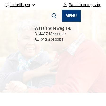
Instellingen
Patiëntenomgeving
MENU
Hoofdmenu
Westlandseweg
1-B
3144CZ
Maassluis
010-5912234
Tel: