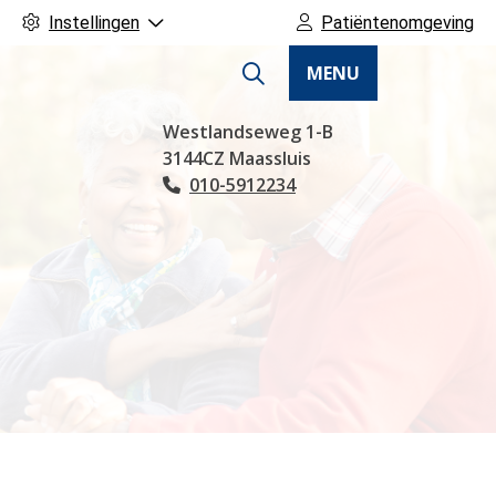
Instellingen
Patiëntenomgeving
MENU
Hoofdmenu
Westlandseweg
1-B
3144CZ
Maassluis
010-5912234
Tel: