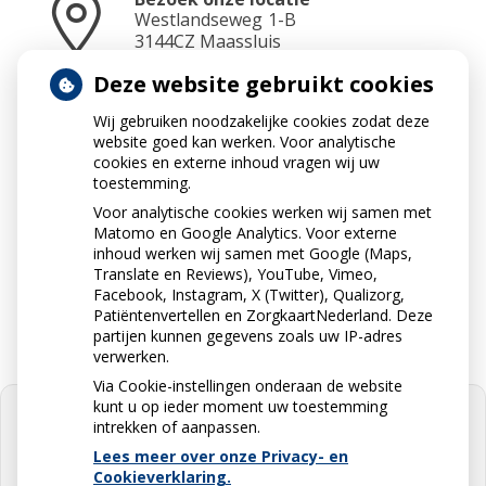
Westlandseweg
1-B
3144CZ
Maassluis
Deze website gebruikt cookies
Wij gebruiken noodzakelijke cookies zodat deze
Neem contact op
website goed kan werken. Voor analytische
010-5912234
cookies en externe inhoud vragen wij uw
toestemming.
Voor analytische cookies werken wij samen met
Matomo en Google Analytics. Voor externe
Stuur ons een e-mail
inhoud werken wij samen met Google (Maps,
info@apotheekdejonge.nl
Translate en Reviews), YouTube, Vimeo,
Facebook, Instagram, X (Twitter), Qualizorg,
Patiëntenvertellen en ZorgkaartNederland. Deze
partijen kunnen gegevens zoals uw IP-adres
verwerken.
Via Cookie-instellingen onderaan de website
kunt u op ieder moment uw toestemming
intrekken of aanpassen.
Lees meer over onze Privacy- en
Cookieverklaring.
U heeft geen toestemming gegeven