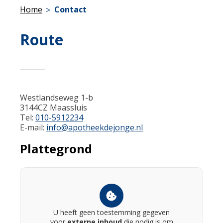
Home
Contact
Route
Westlandseweg 1-b
3144CZ Maassluis
Tel:
010-5912234
E-mail:
info@apotheekdejonge.nl
Plattegrond
U heeft geen toestemming gegeven
voor
externe inhoud
die nodig is om