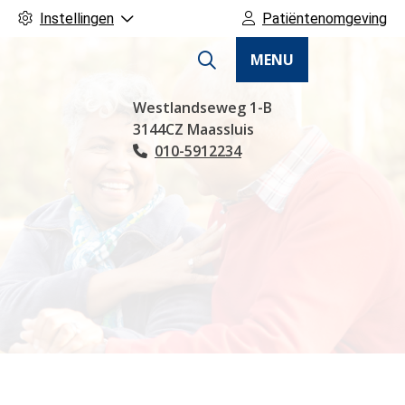
Instellingen
Patiëntenomgeving
MENU
Hoofdmenu
Westlandseweg
1-B
3144CZ
Maassluis
010-5912234
Tel: