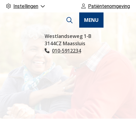
Instellingen
Patiëntenomgeving
MENU
Hoofdmenu
Westlandseweg
1-B
3144CZ
Maassluis
010-5912234
Tel: