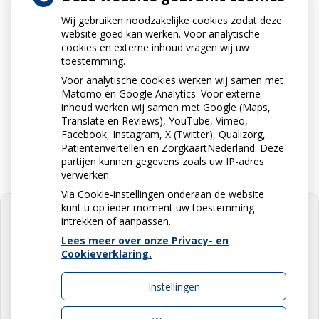
Wij gebruiken noodzakelijke cookies zodat deze
Neem contact op
website goed kan werken. Voor analytische
010-5912234
cookies en externe inhoud vragen wij uw
toestemming.
Voor analytische cookies werken wij samen met
Matomo en Google Analytics. Voor externe
Stuur ons een e-mail
inhoud werken wij samen met Google (Maps,
info@apotheekdejonge.nl
Translate en Reviews), YouTube, Vimeo,
Facebook, Instagram, X (Twitter), Qualizorg,
Patiëntenvertellen en ZorgkaartNederland. Deze
partijen kunnen gegevens zoals uw IP-adres
verwerken.
Via Cookie-instellingen onderaan de website
kunt u op ieder moment uw toestemming
intrekken of aanpassen.
Lees meer over onze Privacy- en
Cookieverklaring.
U heeft geen toestemming gegeven
voor
externe inhoud
die nodig is om
dit te zien.
Instellingen
Cookie-instellingen wijzigen