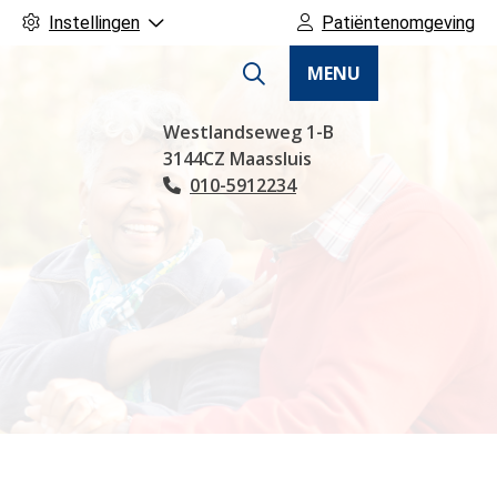
Instellingen
Patiëntenomgeving
MENU
Hoofdmenu
Westlandseweg
1-B
3144CZ
Maassluis
010-5912234
Tel: